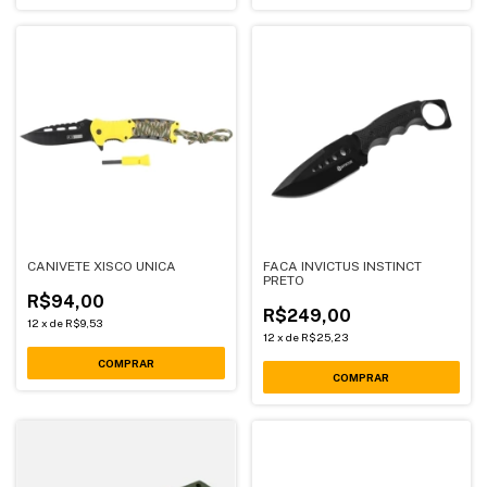
CANIVETE XISCO UNICA
FACA INVICTUS INSTINCT
PRETO
R$94,00
R$249,00
12
x
de
R$9,53
12
x
de
R$25,23