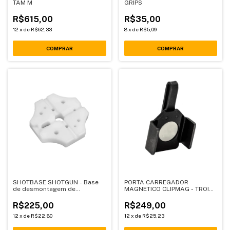
TAM M
GRIPS
R$615,00
R$35,00
12
x
de
R$62,33
8
x
de
R$5,09
SHOTBASE SHOTGUN - Base
PORTA CARREGADOR
de desmontagem de
MAGNETICO CLIPMAG - TROIA
armamento
T.S - M
R$225,00
R$249,00
12
x
de
R$22,80
12
x
de
R$25,23