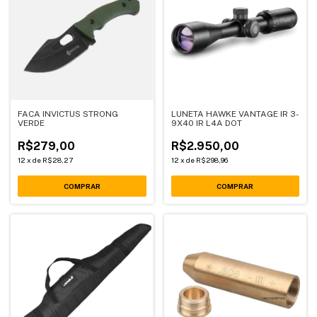
FACA INVICTUS STRONG
LUNETA HAWKE VANTAGE IR 3-
VERDE
9X40 IR L4A DOT
R$279,00
R$2.950,00
12
x
de
R$28,27
12
x
de
R$298,96