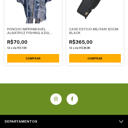
PONCHO IMPERMEAVEL
CASE ESTOJO MILITARI 120CM
ALBATROZ FISHING AZUL
BLACK
MARINHO
R$70,00
R$365,00
12
x
de
R$7,09
12
x
de
R$36,99
DEPARTAMENTOS