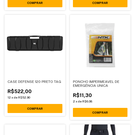
CASE DEFENSE 120 PRETO TAG
PONCHO IMPERMEAVEL DE
EMERGÊNCIA UNICA
R$522,00
R$11,30
12
x
de
R$52,90
2
x
de
R$6,08