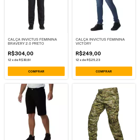
CALÇA INVICTUS FEMININA
CALÇA INVICTUS FEMININA
BRAVERY 2.0 PRETO
VICTORY
R$304,00
R$249,00
12
x
de
R$30,81
12
x
de
R$25,23
COMPRAR
COMPRAR