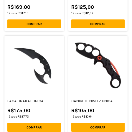
R$169,00
R$125,00
12
x
de
R$17,13
12
x
de
R$12,67
COMPRAR
COMPRAR
FACA DRAKAT UNICA
CANIVETE NIMITZ UNICA
R$175,00
R$105,00
12
x
de
R$17,73
12
x
de
R$10,64