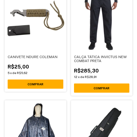
CANIVETE NDURE COLEMAN
CALÇA TÁTICA INVICTUS NEW
COMBAT PRETA
R$25,00
R$285,30
5
x
de
R$5,62
12
x
de
R$28,91
COMPRAR