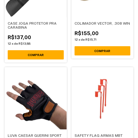
CASE JOGA PROTETOR PRA
COLIMADOR VECTOR, .308 WIN
CARABINA
R$155,00
R$137,00
12
x
de
R$15,71
12
x
de
R$13,88
COMPRAR
LUVA CAESAR GUERINI SPORT
SAFETY FLAG ARMAS MBT