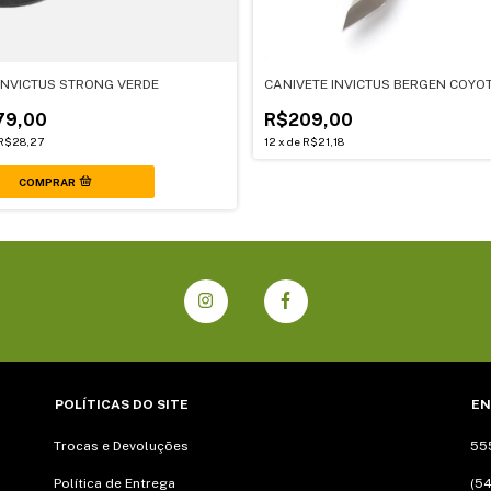
INVICTUS STRONG VERDE
CANIVETE INVICTUS BERGEN COYO
79,00
R$209,00
R$28,27
12
x
de
R$21,18
POLÍTICAS DO SITE
EN
Trocas e Devoluções
55
Política de Entrega
(54