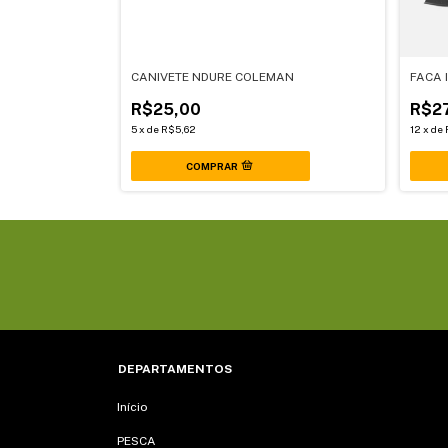
CANIVETE NDURE COLEMAN
FACA 
R$25,00
R$2
5
x
de
R$5,62
12
x
de
DEPARTAMENTOS
Início
PESCA