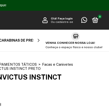
QUI!
0
Olá!
Faça login
Ou cadastre-se
CARABINAS DE PRESSÃO
CARABINA PCP
AIR SOFT
VENHA CONHECER NOSSA LOJA!
Conheça o espaço físico e nosso clube!
PAMENTOS TÁTICOS
>
Facas e Canivetes
CTUS INSTINCT PRETO
NVICTUS INSTINCT
3