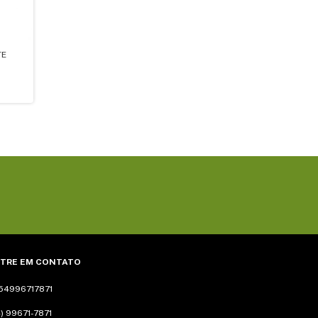
TE
TRE EM CONTATO
54996717871
) 99671-7871