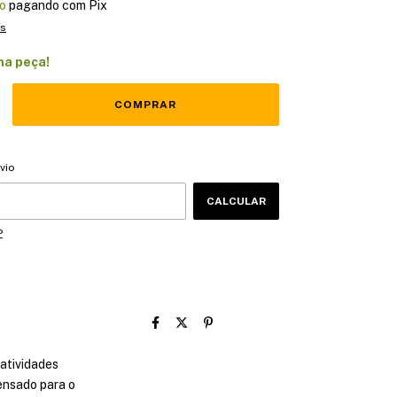
o
pagando com Pix
es
ma peça!
CEP:
ALTERAR CEP
vio
CALCULAR
P
atividades
pensado para o