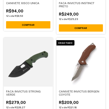
CANIVETE XISCO UNICA
FACA INVICTUS INSTINCT
PRETO
R$94,00
R$249,00
12
x
de
R$9,53
12
x
de
R$25,23
ESGOTADO
FACA INVICTUS STRONG
CANIVETE INVICTUS BERGEN
VERDE
COYOTE
R$279,00
R$209,00
12
x
de
R$28,27
12
x
de
R$21,18