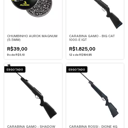
CHUMBINHO AUROK MAGNUM
CARABINA GAMO - BIG CAT
(5.5MM)
1000-E IGT
R$39,00
R$1.825,00
9
x
de
R$5,10
12
x
de
R$184,95
ESGOTADO
ESGOTADO
CARABINA GAMO - SHADOW
CARABINA ROSSI - DIONE 4G