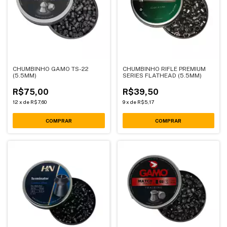
CHUMBINHO GAMO TS-22
CHUMBINHO RIFLE PREMIUM
(5.5MM)
SERIES FLATHEAD (5.5MM)
R$75,00
R$39,50
12
x
de
R$7,60
9
x
de
R$5,17