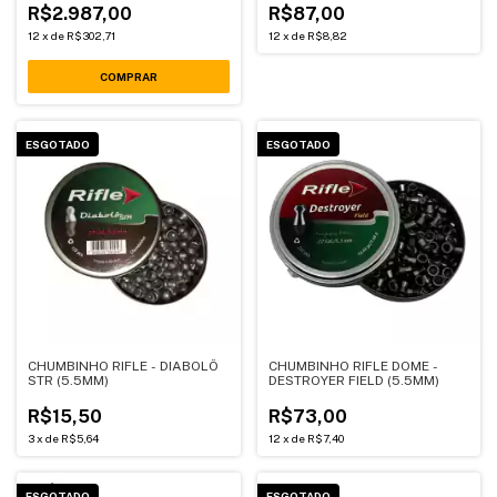
R$2.987,00
R$87,00
12
x
de
R$302,71
12
x
de
R$8,82
ESGOTADO
ESGOTADO
CHUMBINHO RIFLE - DIABOLÔ
CHUMBINHO RIFLE DOME -
STR (5.5MM)
DESTROYER FIELD (5.5MM)
R$15,50
R$73,00
3
x
de
R$5,64
12
x
de
R$7,40
ESGOTADO
ESGOTADO