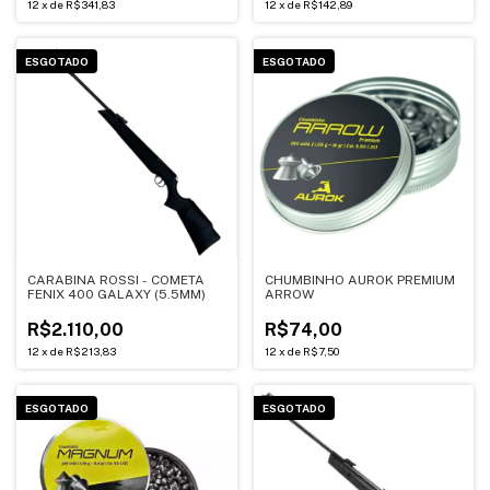
12
x
de
R$341,83
12
x
de
R$142,89
ESGOTADO
ESGOTADO
CARABINA ROSSI - COMETA
CHUMBINHO AUROK PREMIUM
FENIX 400 GALAXY (5.5MM)
ARROW
R$2.110,00
R$74,00
12
x
de
R$213,83
12
x
de
R$7,50
ESGOTADO
ESGOTADO