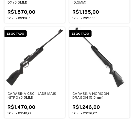
DX (5.5MM)
(5.5MM)
R$1.870,00
R$1.195,00
12
x
de
R$189,51
12
x
de
R$121,10
ESGOTADO
ESGOTADO
CARABINA CBC - JADE MAIS
CARABINA NORIGON -
NITRO (5.5MM)
DRAGON (5.5mm)
R$1.470,00
R$1.246,00
12
x
de
R$148,97
12
x
de
R$126,27