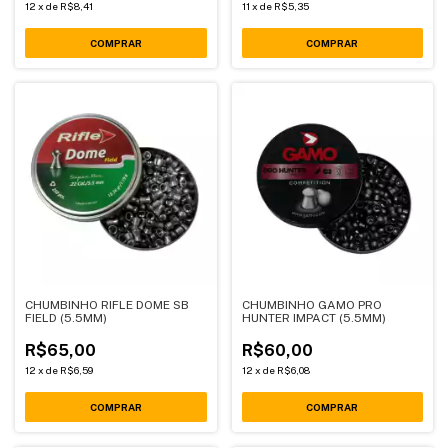
12
x
de
R$8,41
11
x
de
R$5,35
COMPRAR
CHUMBINHO RIFLE DOME SB
CHUMBINHO GAMO PRO
FIELD (5.5MM)
HUNTER IMPACT (5.5MM)
R$65,00
R$60,00
12
x
de
R$6,59
12
x
de
R$6,08
COMPRAR