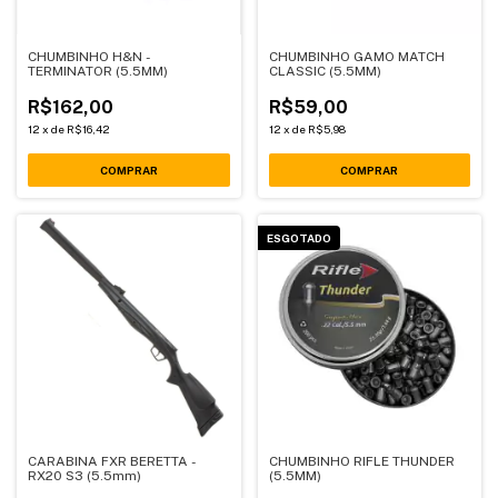
CHUMBINHO H&N -
CHUMBINHO GAMO MATCH
TERMINATOR (5.5MM)
CLASSIC (5.5MM)
R$162,00
R$59,00
12
x
de
R$16,42
12
x
de
R$5,98
ESGOTADO
CARABINA FXR BERETTA -
CHUMBINHO RIFLE THUNDER
RX20 S3 (5.5mm)
(5.5MM)