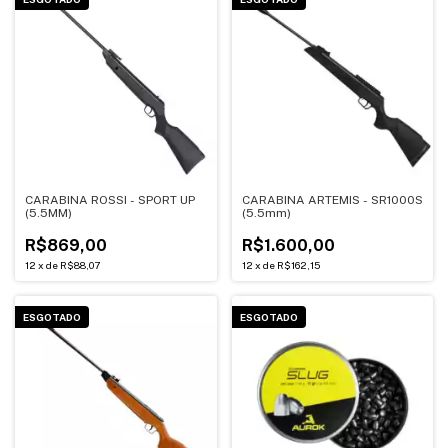
CARABINA ROSSI - SPORT UP
CARABINA ARTEMIS - SR1000S
(5.5MM)
(5.5mm)
R$869,00
R$1.600,00
12
x
de
R$88,07
12
x
de
R$162,15
ESGOTADO
ESGOTADO