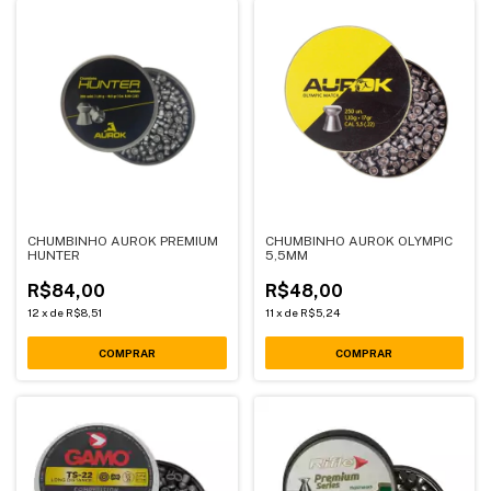
CHUMBINHO AUROK PREMIUM
CHUMBINHO AUROK OLYMPIC
HUNTER
5,5MM
R$84,00
R$48,00
12
x
de
R$8,51
11
x
de
R$5,24