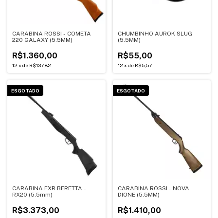
CARABINA ROSSI - COMETA
CHUMBINHO AUROK SLUG
220 GALAXY (5.5MM)
(5.5MM)
R$1.360,00
R$55,00
12
x
de
R$137,82
12
x
de
R$5,57
ESGOTADO
ESGOTADO
CARABINA FXR BERETTA -
CARABINA ROSSI - NOVA
RX20 (5.5mm)
DIONE (5.5MM)
R$3.373,00
R$1.410,00