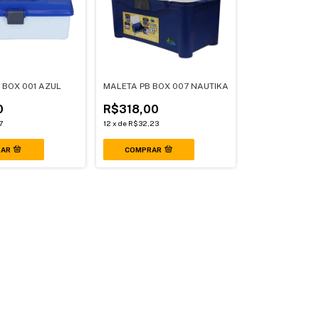
 BOX 001 AZUL
MALETA PB BOX 007 NAUTIKA
0
R$318,00
7
12
x
de
R$32,23
COMPRAR