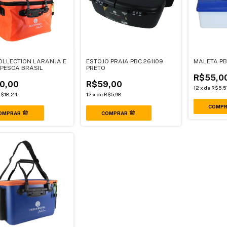
OLLECTION LARANJA E
ESTOJO PRAIA PBC 261109
MALETA PB
 PESCA BRASIL
PRETO
R$55,0
0,00
R$59,00
12
x
de
R$5,5
$18,24
12
x
de
R$5,98