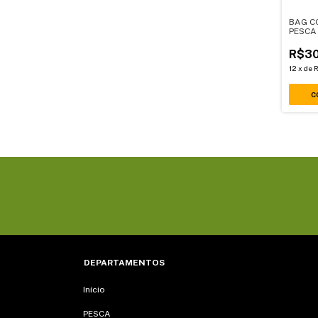
BAG C
PESCA
R$30
12
x
de
R
C
DEPARTAMENTOS
Início
PESCA