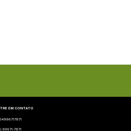
TRE EM CONTATO
54996717871
) 99671-7871