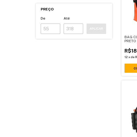
PREÇO
De
Até
APLICAR
BAG C
PRETO
R$18
12
x
de
R