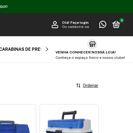
QUI!
0
Olá!
Faça login
Ou cadastre-se
CARABINAS DE PRESSÃO
CARABINA PCP
AIR SOFT
VENHA CONHECER NOSSA LOJA!
Conheça o espaço físico e nosso clube!
Ordenar