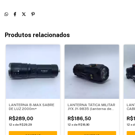
Produtos relacionados
LANTERNA B-MAX SABRE
LANTERNA TÁTICA MILITAR
LAN
DE LUZ 2000m+
JYX JY-9835 (lanterna de
CAB
LED recarregável)
R$289,00
R$186,50
R$
12
x
de
R$29,29
12
x
de
R$18,90
12
x