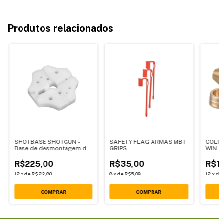
Produtos relacionados
SHOTBASE SHOTGUN -
SAFETY FLAG ARMAS MBT
COL
Base de desmontagem de
GRIPS
WIN
armamento
R$225,00
R$35,00
R$
12
x
de
R$22,80
8
x
de
R$5,09
12
x