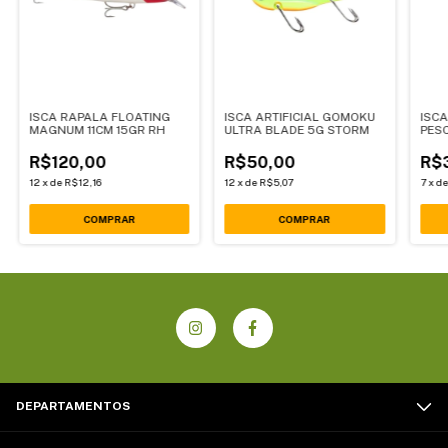
ISCA RAPALA FLOATING
ISCA ARTIFICIAL GOMOKU
ISCA
MAGNUM 11CM 15GR RH
ULTRA BLADE 5G STORM
PES
R$120,00
R$50,00
R$
12
x
de
R$12,16
12
x
de
R$5,07
7
x
d
COMPRAR
DEPARTAMENTOS