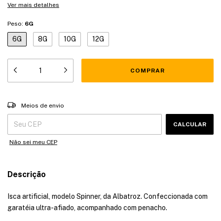
Ver mais detalhes
Peso:
6G
6G
8G
10G
12G
Entregas para o CEP:
ALTERAR CEP
Meios de envio
CALCULAR
Não sei meu CEP
Descrição
Isca artificial, modelo Spinner, da Albatroz. Confeccionada com
garatéia ultra-afiado, acompanhado com penacho.