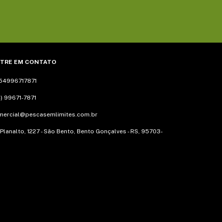
TRE EM CONTATO
54996717871
) 99671-7871
mercial@pescasemlimites.com.br
 Planalto, 1227 - São Bento, Bento Gonçalves - RS, 95703-