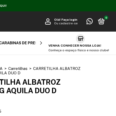
QUI!
0
Olá!
Faça login
Ou cadastre-se
CARABINAS DE PRESSÃO
CARABINA PCP
AIR SOFT
VENHA CONHECER NOSSA LOJA!
Conheça o espaço físico e nosso clube!
A
>
Carretilhas
>
CARRETILHA ALBATROZ
ILA DUO D
TILHA ALBATROZ
G AQUILA DUO D
5