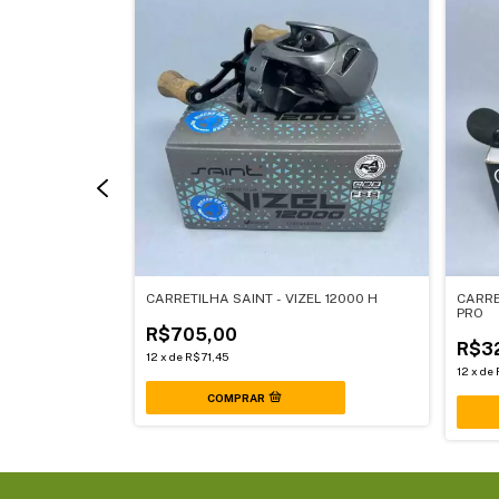
 150 H
CARRETILHA SAINT - VIZEL 12000 H
CARRE
PRO
R$705,00
R$3
12
x
de
R$71,45
12
x
de