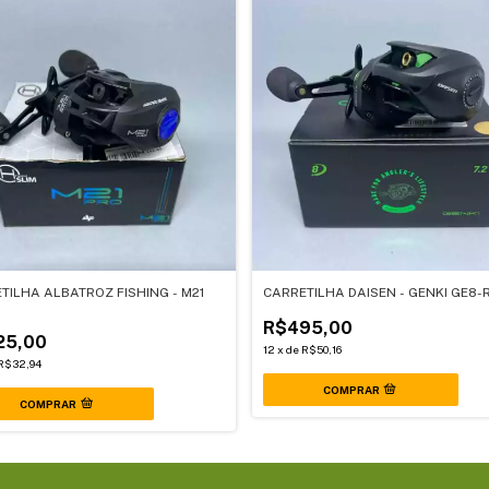
TILHA ALBATROZ FISHING - M21
CARRETILHA DAISEN - GENKI GE8-
R$495,00
25,00
12
x
de
R$50,16
R$32,94
COMPRAR