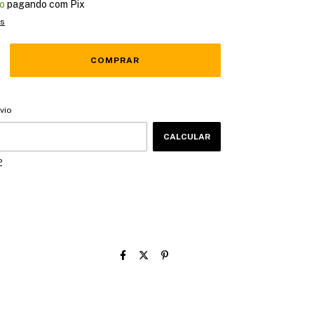
o
pagando com Pix
es
CEP:
ALTERAR CEP
vio
CALCULAR
P