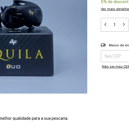
5% de descont
Ver mais detalh
Entregas para o 
Meios de en
Não sei meu CE
melhor qualidade para a sua pescaria.